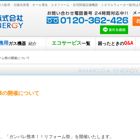
Pガス販売・太陽光発電・オール電化・エネファーム・住宅関連設備機器・ミネラルウォーター販売は
務用
エコサービス
Q&A
ガス機器
一覧
困ったときの
紹介
ーム祭の開催について
祭の開催について
、「ガンバレ熊本！！リフォーム祭」を開催いたします。