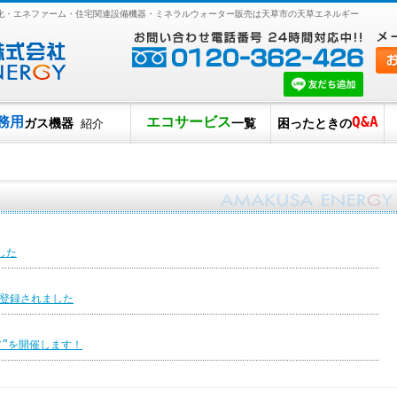
ール電化・エネファーム・住宅関連設備機器・ミネラルウォーター販売は天草市の天草エネルギー
務用
エコサービス
Q&A
ガス機器
一覧
困ったときの
紹介
した
て登録されました
”を開催します！