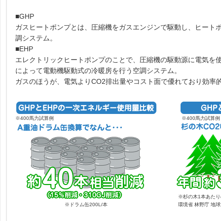
■GHP
ガスヒートポンプとは、圧縮機をガスエンジンで駆動し、ヒート
調システム。
■EHP
エレクトリックヒートポンプのことで、圧縮機の駆動源に電気を
によって電動機駆動式の冷暖房を行う空調システム。
ガスのほうが、電気よりCO2排出量やコスト面で優れており効率
※400馬力試算例
※400馬力試算例
※杉の木1本あたりの
※ドラム缶200L/本
環境省 林野庁 地