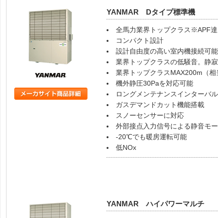
YANMAR Dタイプ標準機
全馬力業界トップクラス※APF達
コンパクト設計
設計自由度の高い室内機接続可能
業界トップクラスの低騒音。静寂
業界トップクラスMAX200m（
機外静圧30Paを対応可能
ロングメンテナンスインターバル
ガスデマンドカット機能搭載
スノーセンサーに対応
外部接点入力信号による静音モー
-20℃でも暖房運転可能
低NOx
YANMAR ハイパワーマルチ