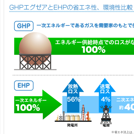
※省エネ法上は、約