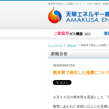
熊本県で発生した地震について ｜ LPガス販売・太
ご家庭用
業
ガス機器
紹介
トップページ
>
お知らせ
> 熊本県で発生した地震に
2016年04月15日
熊本県で発生した地震につい
４月１４日の熊本県を震源とした「
被害にあわれた皆様に心よりお見舞