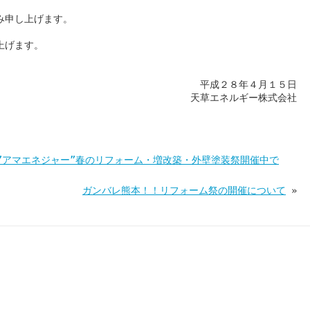
み申し上げます。
上げます。
平成２８年４月１５日
天草エネルギー株式会社
”アマエネジャー”春のリフォーム・増改築・外壁塗装祭開催中で
ガンバレ熊本！！リフォーム祭の開催について
»