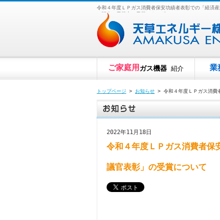
令和４年度ＬＰガス消費者保安功績者表彰での「経済産
ー販売は天草市の天草エネルギー
ご家庭用
業
ガス機器
紹介
トップページ
>
お知らせ
> 令和４年度ＬＰガス消費
2022年11月18日
令和４年度ＬＰガス消費者保
議官表彰」の受賞について