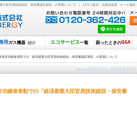
業大臣官房技術総括・保安審議官表彰」の受賞について ｜ LPガス販売・太陽光発電・オール電化
務用
エコサービス
Q&A
ガス機器
一覧
困ったときの
紹介
者保安功績者表彰での「経済産業大臣官房技術総括・保安審議官表彰」の受賞について
安功績者表彰での「経済産業大臣官房技術総括・保安審