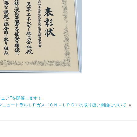
フェア”を開催します！
ンニュートラルＬＰガス（ＣＮ－ＬＰＧ）の取り扱い開始について
»