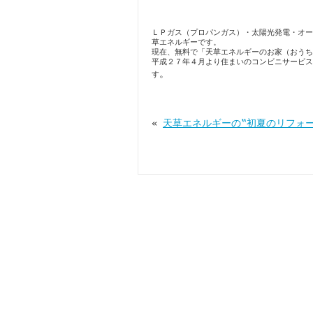
ＬＰガス（プロパンガス）・太陽光発電・オー
草エネルギーです。
現在、無料で「天草エネルギーのお家（おうち
平成２７年４月より住まいのコンビニサービス
。
す
«
天草エネルギーの‟初夏のリフォ