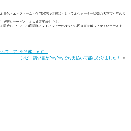
ル電化・エネファーム・住宅関連設備機器・ミネラルウォーター販売の天草市本渡の天
）見守りサービス」を大好評実施中です。
を開始し、住まいの応援隊アマエネジャーが様々なお困り事を解決させていただきま
ームフェア”を開催します！
コンビニ請求書がPayPayでお支払い可能になりました！
»