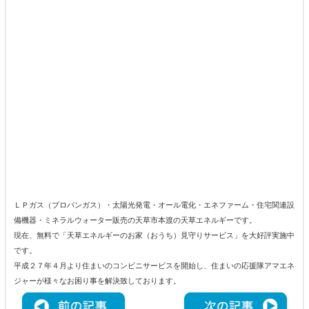
ＬＰガス（プロパンガス）・太陽光発電・オール電化・エネファーム・住宅関連設
備機器・ミネラルウォーター販売の天草市本渡の天草エネルギーです。
現在、無料で「天草エネルギーのお家（おうち）見守りサービス」を大好評実施中
です。
平成２７年４月より住まいのコンビニサービスを開始し、住まいの応援隊アマエネ
ジャーが様々なお困り事を解決致しております。