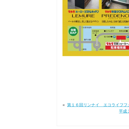
«
第１６回リンナイ エコライフフ
平成