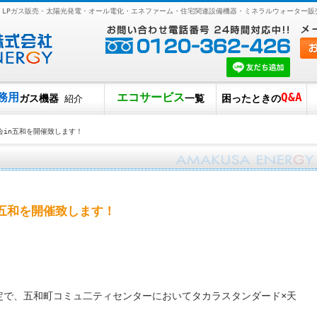
｜ LPガス販売・太陽光発電・オール電化・エネファーム・住宅関連設備機器・ミネラルウォーター
務用
エコサービス
Q&A
ガス機器
一覧
困ったときの
紹介
会in五和を開催致します！
五和を開催致します！
定で、五和町コミュ二ティセンターにおいてタカラスタンダード×天