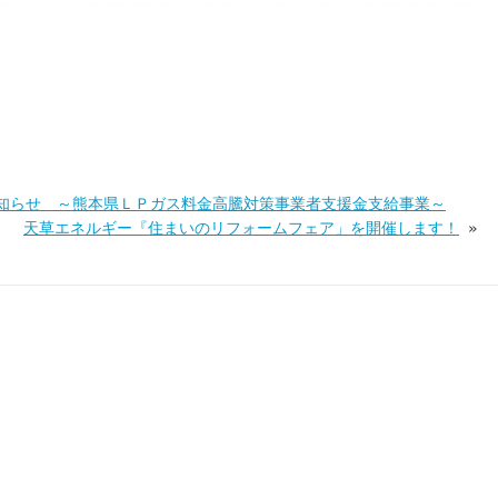
知らせ ～熊本県ＬＰガス料金高騰対策事業者支援金支給事業～
天草エネルギー『住まいのリフォームフェア」を開催します！
»