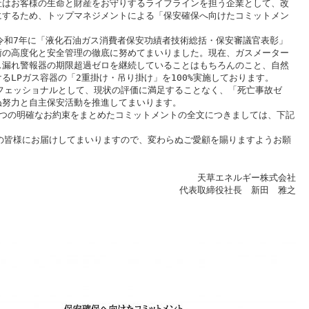
社はお客様の生命と財産をお守りするライフラインを担う企業として、改
にするため、トップマネジメントによる「保安確保へ向けたコミットメン
令和7年に「液化石油ガス消費者保安功績者技術総括・保安審議官表彰」
術の高度化と安全管理の徹底に努めてまいりました。現在、ガスメーター
ス漏れ警報器の期限超過ゼロを継続していることはもちろんのこと、自然
るLPガス容器の「2重掛け・吊り掛け」を100%実施しております。
フェッショナルとして、現状の評価に満足することなく、「死亡事故ゼ
ぬ努力と自主保安活動を推進してまいります。
5つの明確なお約束をまとめたコミットメントの全文につきましては、下記
の皆様にお届けしてまいりますので、変わらぬご愛顧を賜りますようお願
天草エネルギー株式会社
代表取締役社長 新田 雅之