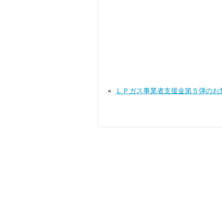
«
ＬＰガス事業者支援金第５弾のお