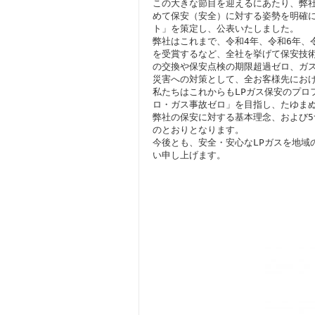
この大きな節目を迎えるにあたり、弊
めて保安（安全）に対する姿勢を明確
ト」を策定し、公表いたしました。
弊社はこれまで、令和4年、令和6年、
を受賞するなど、全社を挙げて保安技
の交換や保安点検の期限超過ゼロ、ガ
災害への対策として、全お客様先におけ
私たちはこれからもLPガス保安のプロ
ロ・ガス事故ゼロ」を目指し、たゆま
弊社の保安に対する基本理念、および
のとおりとなります。
今後とも、安全・安心なLPガスを地域
い申し上げます。