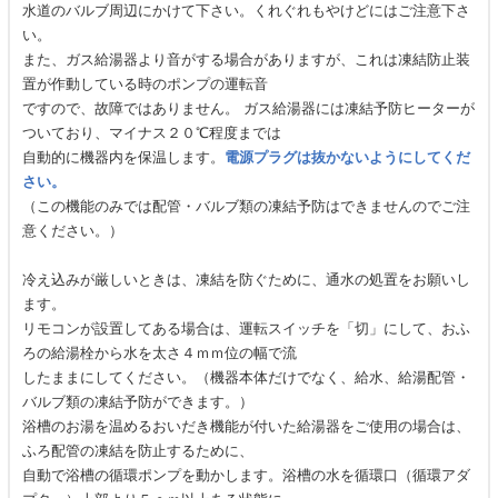
水道のバルブ周辺にかけて下さい。くれぐれもやけどにはご注意下さ
い。
また、ガス給湯器より音がする場合がありますが、これは凍結防止装
置が作動している時のポンプの運転音
ですので、故障ではありません。 ガス給湯器には凍結予防ヒーターが
ついており、マイナス２０℃程度までは
自動的に機器内を保温します。
電源プラグは抜かないようにしてくだ
さい。
（この機能のみでは配管・バルブ類の凍結予防はできませんのでご注
意ください。）
冷え込みが厳しいときは、凍結を防ぐために、通水の処置をお願いし
ます。
リモコンが設置してある場合は、運転スイッチを「切」にして、おふ
ろの給湯栓から水を太さ４ｍｍ位の幅で流
したままにしてください。（機器本体だけでなく、給水、給湯配管・
バルブ類の凍結予防ができます。）
浴槽のお湯を温めるおいだき機能が付いた給湯器をご使用の場合は、
ふろ配管の凍結を防止するために、
自動で浴槽の循環ポンプを動かします。浴槽の水を循環口（循環アダ