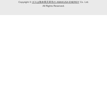
Copyright ©
ガスは熊本県天草市の AMAKUSA ENERGY
Co. Ltd.
All Rights Reserved.