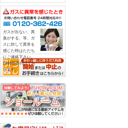
ガスが出ない、異
臭がする、等、ガ
スに対して異常を
感じた時はただち
にご連絡下さい。
24時間受付けてお
ります。