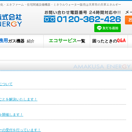
オール電化・エネファーム・住宅関連設備機器・ミネラルウォーター販売は天草市の天草エネルギー
務用
エコサービス
Q&A
ガス機器
一覧
困ったときの
紹介
について
ごとを解決いたします！
を開催します！
ーの受付を行っています！