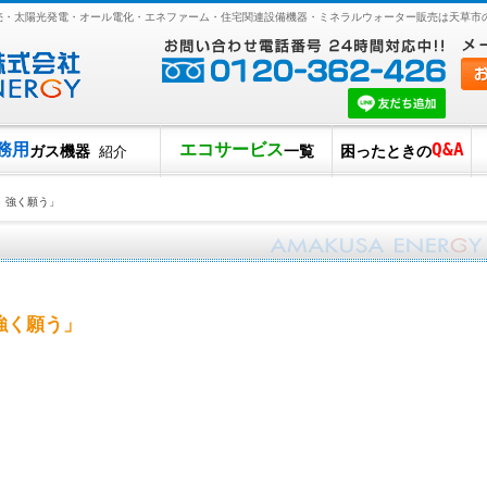
販売・太陽光発電・オール電化・エネファーム・住宅関連設備機器・ミネラルウォーター販売は天草市
務用
エコサービス
Q&A
ガス機器
一覧
困ったときの
紹介
 強く願う」
強く願う」