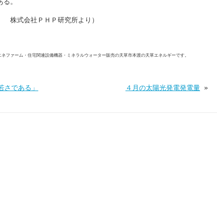
ある。
」 株式会社ＰＨＰ研究所より）
エネファーム・住宅関連設備機器・ミネラルウォーター販売の天草市本渡の天草エネルギーです。
若さである」
４月の太陽光発電発電量
»