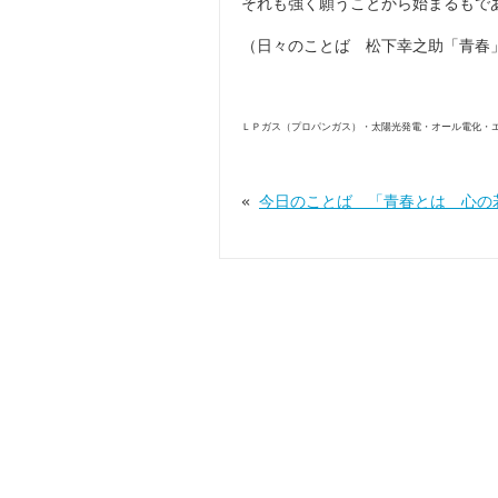
それも強く願うことから始まるもで
（日々のことば 松下幸之助「青春
ＬＰガス（プロパンガス）・太陽光発電・オール電化・
«
今日のことば 「青春とは 心の