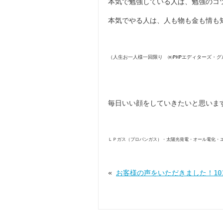
本気で勉強している人は、勉強のコ
本気でやる人は、人も物も金も情も
（人生お一人様一回限り ㈱PHPエディターズ・グ
毎日いい顔をしていきたいと思いま
ＬＰガス（プロパンガス）・太陽光発電・オール電化・
«
お客様の声をいただきました！10