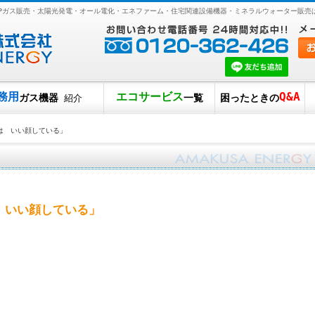
LPガス販売・太陽光発電・オール電化・エネファーム・住宅関連設備機器・ミネラルウォーター販売
務用
エコサービス
Q&A
ガス機器
一覧
困ったときの
紹介
は いい顔している」
 いい顔している」