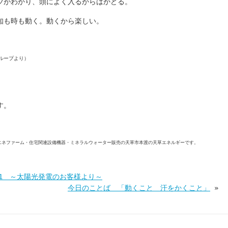
ツがわかり、頭によく入るからはかどる。
知も時も動く。動くから楽しい。
ループより）
す。
エネファーム・住宅関連設備機器・ミネラルウォーター販売の天草市本渡の天草エネルギーです。
1 ～太陽光発電のお客様より～
今日のことば 「動くこと 汗をかくこと」
»