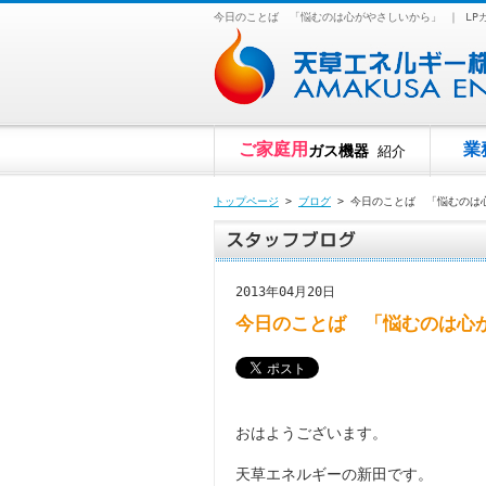
今日のことば 「悩むのは心がやさしいから」 ｜ L
ご家庭用
業
ガス機器
紹介
トップページ
>
ブログ
> 今日のことば 「悩むのは
2013年04月20日
今日のことば 「悩むのは心
おはようございます。
天草エネルギーの新田です。