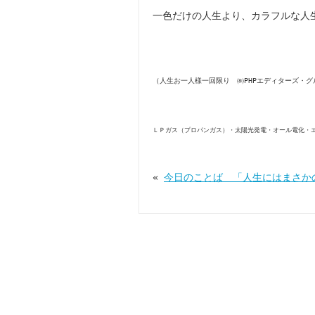
一色だけの人生より、カラフルな人
（人生お一人様一回限り ㈱PHPエディターズ・グ
ＬＰガス（プロパンガス）・太陽光発電・オール電化・
«
今日のことば 「人生にはまさか