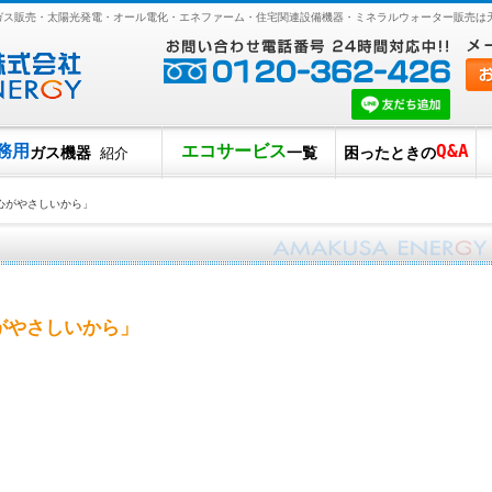
Pガス販売・太陽光発電・オール電化・エネファーム・住宅関連設備機器・ミネラルウォーター販売は
務用
エコサービス
Q&A
ガス機器
一覧
困ったときの
紹介
心がやさしいから」
がやさしいから」