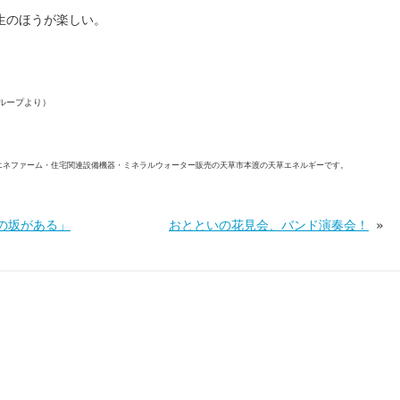
生のほうが楽しい。
ループより）
エネファーム・住宅関連設備機器・ミネラルウォーター販売の天草市本渡の天草エネルギーです。
の坂がある」
おとといの花見会、バンド演奏会！
»