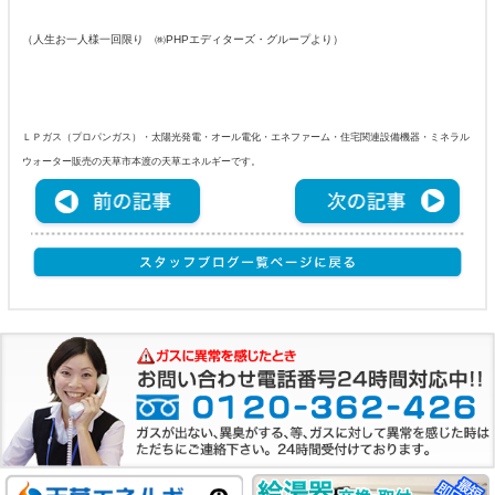
（人生お一人様一回限り ㈱PHPエディターズ・グループより）
ＬＰガス（プロパンガス）・太陽光発電・オール電化・エネファーム・住宅関連設備機器・ミネラル
ウォーター販売の天草市本渡の天草エネルギーです。