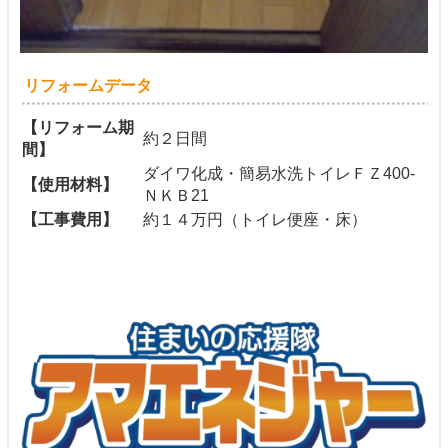
リフォームデータ
【リフォーム期
約２日間
間】
ダイワ化成・簡易水洗トイレＦＺ400-
【使用材料】
ＮＫＢ21
【工事費用】
約１４万円（トイレ便座・床）