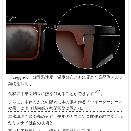
「Leggiero」は昇温速度、温度分布ともに優れた高品位アルミ
鋳物を採用し、
※3
食材に手早く均等に熱を加えることができます
。
さらに、本体とふたの隙間に水の膜を作る「ウォーターシール
効果」により鍋内部が密閉状態に保たれ、
無水調理性能を高めます。長年のガスコンロ開発経験で培われ
たリンナイ独自の技術と、
高い加工精度によって優れた調理性能を発揮します。