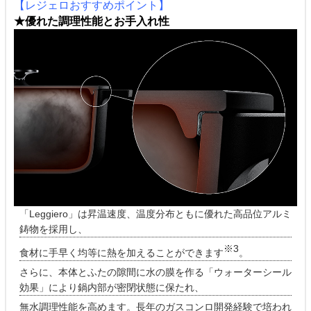
【レジェロおすすめポイント】
★優れた調理性能とお手入れ性
「Leggiero」は昇温速度、温度分布ともに優れた高品位アルミ
鋳物を採用し、
※3
食材に手早く均等に熱を加えることができます
。
さらに、本体とふたの隙間に水の膜を作る「ウォーターシール
効果」により鍋内部が密閉状態に保たれ、
無水調理性能を高めます。長年のガスコンロ開発経験で培われ