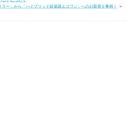
パン）について
イラー」から「ハイブリッド給湯器エコワン」へのお取替え事例！
»