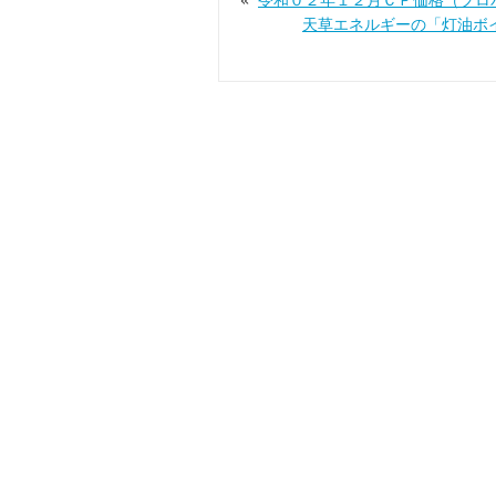
«
令和０２年１２月ＣＰ価格（プロ
天草エネルギーの「灯油ボ