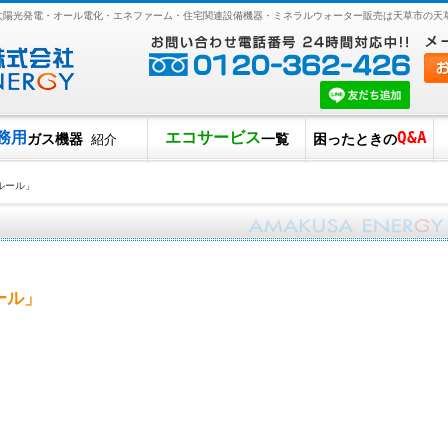
・太陽光発電・オール電化・エネファーム・住宅関連設備機器・ミネラルウォーター販売は天草市の天
務用
エコサービス
Q&A
ガス機器
一覧
困ったときの
紹介
ルール」
ール」