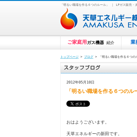
「明るい職場を作る６つのルール」 ｜ LPガス販売
ご家庭用
業
ガス機器
紹介
トップページ
>
ブログ
> 「明るい職場を作る６つの
2012年05月10日
「明るい職場を作る６つのル
おはようございます。
天草エネルギーの新田です。