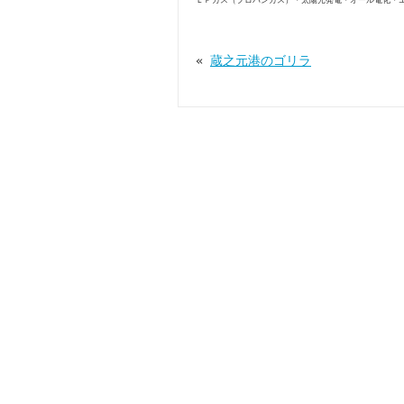
ＬＰガス（プロパンガス）・太陽光発電・オール電化・
«
蔵之元港のゴリラ