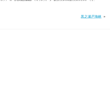
エネファーム・住宅関連設備機器・ミネラルウォーター販売の天草市本渡の天草エネルギーです。
黒之瀬戸海峡
»