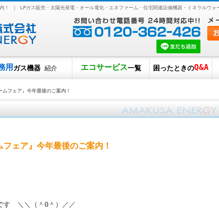
内！ ｜ LPガス販売・太陽光発電・オール電化・エネファーム・住宅関連設備機器・ミネラルウォ
務用
エコサービス
Q&A
ガス機器
一覧
困ったときの
紹介
ームフェア』今年最後のご案内！
ムフェア』今年最後のご案内！
です ＼＼（＾0＾）／／