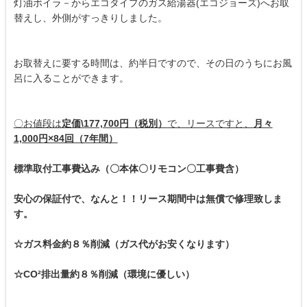
灯油ボイラ－からエコタイプのガス給湯器(エコジョーズ)へお取
替えし、外側がすっきりしました。
お取替えに要する時間は、約半日ですので、その日のうちにお風
呂に入ることができます。
〇お値段は
定価\177,700円（税別）
で、リースですと、
月々
1,000円×84回（7年間）
標準取付工事費込み（〇本体〇リモコン〇工事費含）
安心の保証付で、なんと！！リース期間中は無償で修理致しま
す。
☆ガス料金約８％削減（ガス代がお安くなります）
☆CO²排出量約８％削減（環境に優しい）