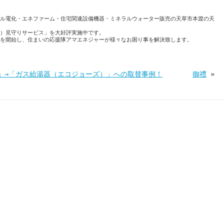
ル電化・エネファーム・住宅関連設備機器・ミネラルウォーター販売の天草市本渡の天
）見守りサービス」を大好評実施中です。
を開始し、住まいの応援隊アマエネジャーが様々なお困り事を解決致します。
」→「ガス給湯器（エコジョーズ）」への取替事例！
御禮
»