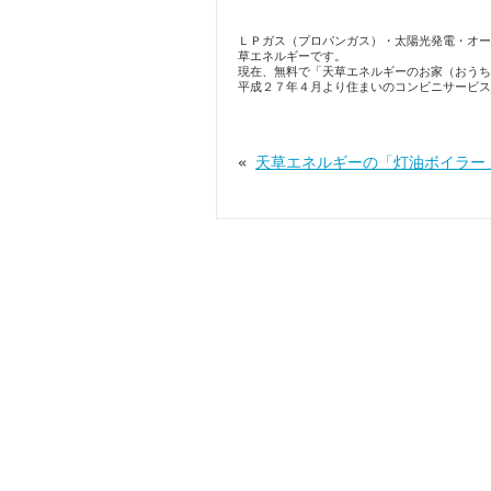
ＬＰガス（プロパンガス）・太陽光発電・オー
草エネルギーです。
現在、無料で「天草エネルギーのお家（おうち
平成２７年４月より住まいのコンビニサービス
«
天草エネルギーの「灯油ボイラー