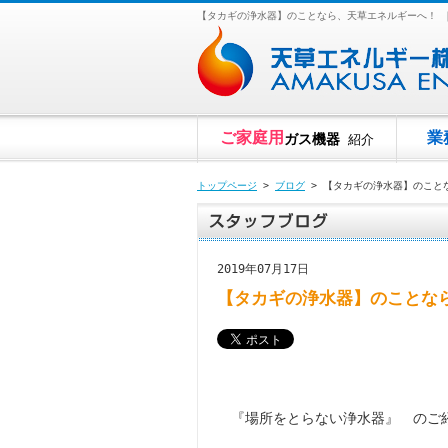
【タカギの浄水器】のことなら、天草エネルギーへ！ 
ご家庭用
業
ガス機器
紹介
トップページ
>
ブログ
> 【タカギの浄水器】のこと
2019年07月17日
【タカギの浄水器】のことな
『場所をとらない浄水器』 のご