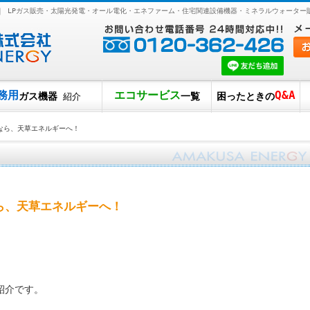
｜ LPガス販売・太陽光発電・オール電化・エネファーム・住宅関連設備機器・ミネラルウォーター
務用
エコサービス
Q&A
ガス機器
一覧
困ったときの
紹介
なら、天草エネルギーへ！
ら、天草エネルギーへ！
紹介です。