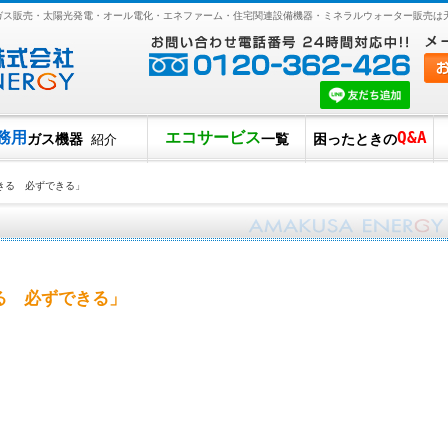
Pガス販売・太陽光発電・オール電化・エネファーム・住宅関連設備機器・ミネラルウォーター販売は
務用
エコサービス
Q&A
ガス機器
一覧
困ったときの
紹介
きる 必ずできる」
る 必ずできる」