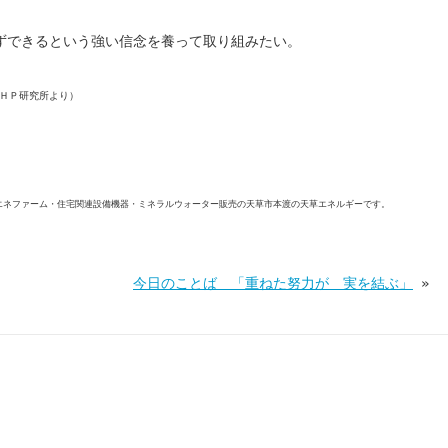
ずできるという強い信念を養って取り組みたい。
ＨＰ研究所より）
エネファーム・住宅関連設備機器・ミネラルウォーター販売の天草市本渡の天草エネルギーです。
今日のことば 「重ねた努力が 実を結ぶ」
»