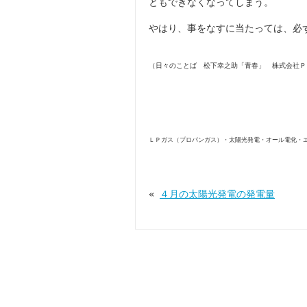
ともできなくなってしまう。
やはり、事をなすに当たっては、必
（日々のことば 松下幸之助「青春」 株式会社Ｐ
ＬＰガス（プロパンガス）・太陽光発電・オール電化・
«
４月の太陽光発電の発電量