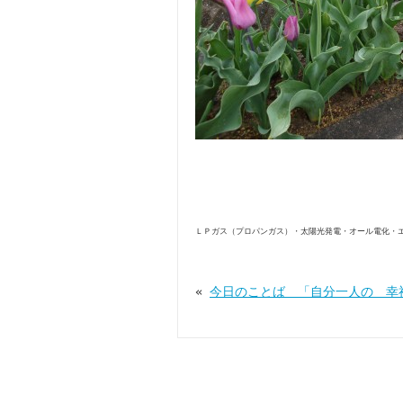
ＬＰガス（プロパンガス）・太陽光発電・オール電化・
«
今日のことば 「自分一人の 幸