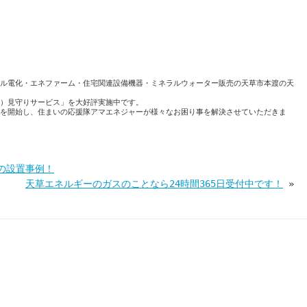
ル電化・エネファーム・住宅関連設備機器・ミネラルウォーター販売の天草市本渡の天
）見守りサービス」を大好評実施中です。
を開始し、住まいの応援隊アマエネジャーが様々なお困り事を解決させていただきま
の設置事例！
天草エネルギーのガスのことなら24時間365日受付中です！
»