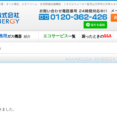
光発電・オール電化・エネファーム・住宅関連設備機器・ミネラルウォーター販売は天草市の天草エネ
務用
エコサービス
Q&A
ガス機器
一覧
困ったときの
紹介
方
きました。