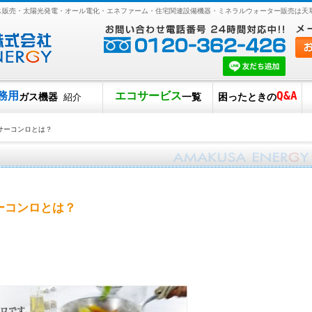
ガス販売・太陽光発電・オール電化・エネファーム・住宅関連設備機器・ミネラルウォーター販売は天
務用
エコサービス
Q&A
ガス機器
一覧
困ったときの
紹介
サーコンロとは？
ーコンロとは？