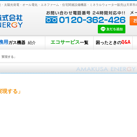
販売・太陽光発電・オール電化・エネファーム・住宅関連設備機器・ミネラルウォーター販売は天草市
務用
エコサービス
Q&A
ガス機器
一覧
困ったときの
紹介
 実現する」
実現する」