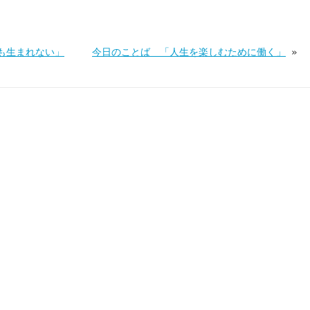
も生まれない」
今日のことば 「人生を楽しむために働く」
»