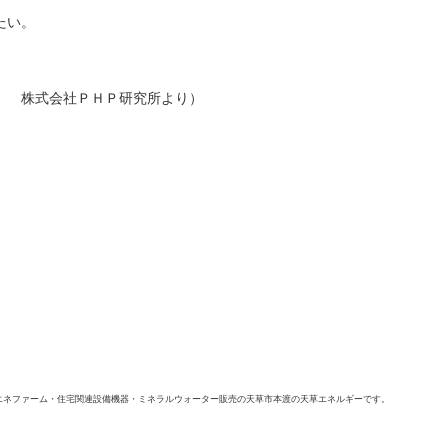
たい。
」 株式会社ＰＨＰ研究所より）
エネファーム・住宅関連設備機器・ミネラルウォーター販売の天草市本渡の天草エネルギーです。