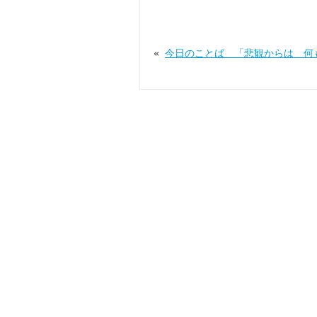
«
今日のことば 「悲観からは 何