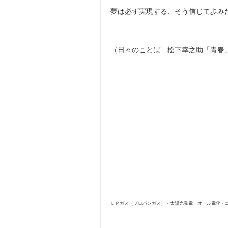
夢は必ず実現する、そう信じて歩み
（日々のことば 松下幸之助「青春
ＬＰガス（プロパンガス）・太陽光発電・オール電化・