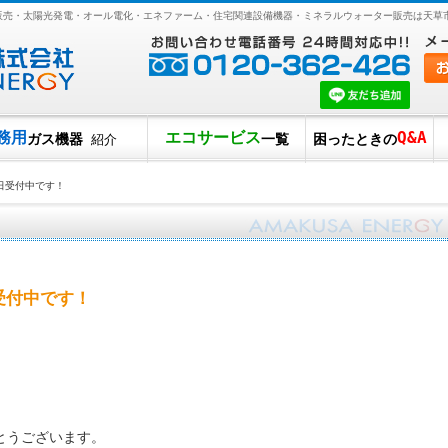
ガス販売・太陽光発電・オール電化・エネファーム・住宅関連設備機器・ミネラルウォーター販売は天草
務用
エコサービス
Q&A
ガス機器
一覧
困ったときの
紹介
5日受付中です！
受付中です！
とうございます。