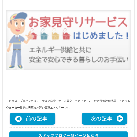
ＬＰガス（プロパンガス）・太陽光発電・オール電化・エネファーム・住宅関連設備機器・ミネラル
ウォーター販売の天草市本渡の天草エネルギーです。