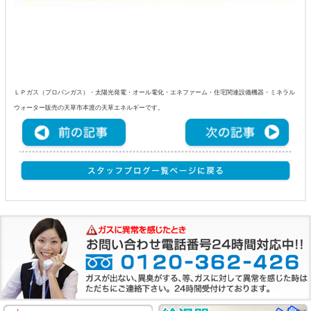
ＬＰガス（プロパンガス）・太陽光発電・オール電化・エネファーム・住宅関連設備機器・ミネラル
ウォーター販売の天草市本渡の天草エネルギーです。