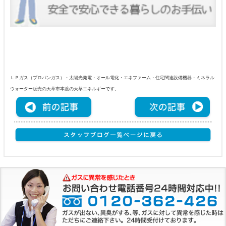
ＬＰガス（プロパンガス）・太陽光発電・オール電化・エネファーム・住宅関連設備機器・ミネラル
ウォーター販売の天草市本渡の天草エネルギーです。