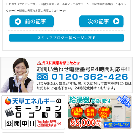
ＬＰガス（プロパンガス）・太陽光発電・オール電化・エネファーム・住宅関連設備機器・ミネラル
ウォーター販売の天草市本渡の天草エネルギーです。