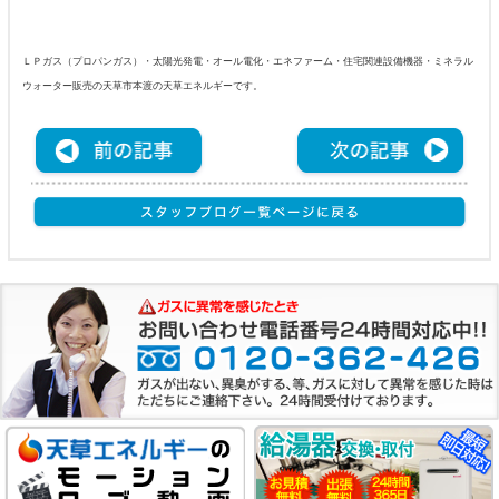
ＬＰガス（プロパンガス）・太陽光発電・オール電化・エネファーム・住宅関連設備機器・ミネラル
ウォーター販売の天草市本渡の天草エネルギーです。