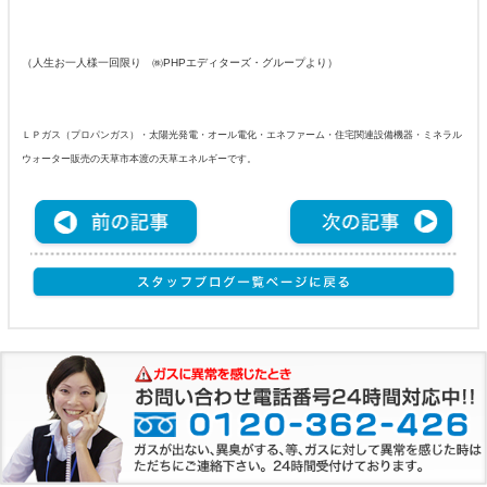
（人生お一人様一回限り ㈱PHPエディターズ・グループより）
ＬＰガス（プロパンガス）・太陽光発電・オール電化・エネファーム・住宅関連設備機器・ミネラル
ウォーター販売の天草市本渡の天草エネルギーです。