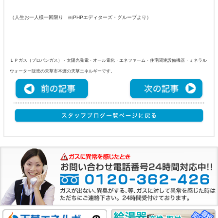
（人生お一人様一回限り ㈱PHPエディターズ・グループより）
ＬＰガス（プロパンガス）・太陽光発電・オール電化・エネファーム・住宅関連設備機器・ミネラル
ウォーター販売の天草市本渡の天草エネルギーです。