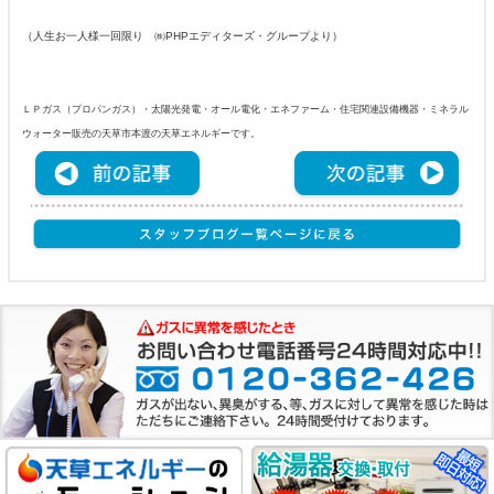
（人生お一人様一回限り ㈱PHPエディターズ・グループより）
ＬＰガス（プロパンガス）・太陽光発電・オール電化・エネファーム・住宅関連設備機器・ミネラル
ウォーター販売の天草市本渡の天草エネルギーです。