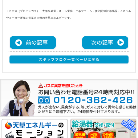
ＬＰガス（プロパンガス）・太陽光発電・オール電化・エネファーム・住宅関連設備機器・ミネラル
ウォーター販売の天草市本渡の天草エネルギーです。