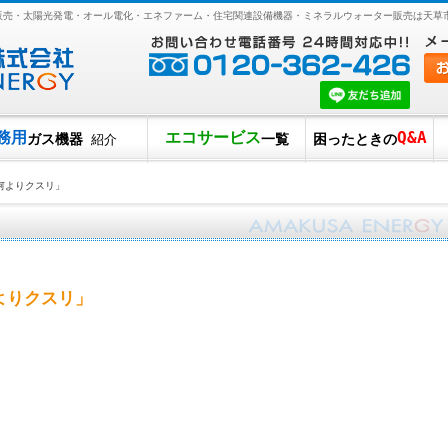
ス販売・太陽光発電・オール電化・エネファーム・住宅関連設備機器・ミネラルウォーター販売は天草
務用
エコサービス
Q&A
ガス機器
一覧
困ったときの
紹介
何よりクスリ」
よりクスリ」