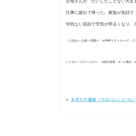
お母さんが「たいしたことない大丈
仕事に疲れて帰った。家族が笑顔で
何気ない笑顔で空気が明るくなり、
（人生お一人様一回限り ㈱PHPエディターズ・グ
ＬＰガス（プロパンガス）・太陽光発電・オール電化・
«
８月ＣＰ価格（プロパン）につい