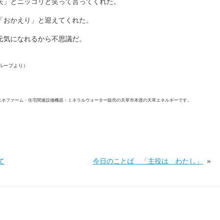
夫」とニッコリと笑って言ってくれた。
「おかえり」と迎えてくれた。
元気になれるから不思議だ。
ループより）
エネファーム・住宅関連設備機器・ミネラルウォーター販売の天草市本渡の天草エネルギーです。
て
今日のことば 「主役は わたし」
»