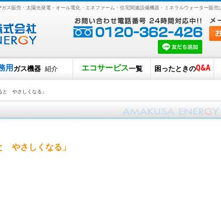
LPガス販売・太陽光発電・オール電化・エネファーム・住宅関連設備機器・ミネラルウォーター販売
務用
エコサービス
Q&A
ガス機器
一覧
困ったときの
紹介
ると やさしくなる」
と やさしくなる」