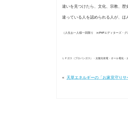
違いを見つけたら、文化、宗教、歴
違っている人を認められる人が、ほ
（人生お一人様一回限り ㈱PHPエディターズ・グ
ＬＰガス（プロパンガス）・太陽光発電・オール電化・
«
天草エネルギーの「お家見守りサ