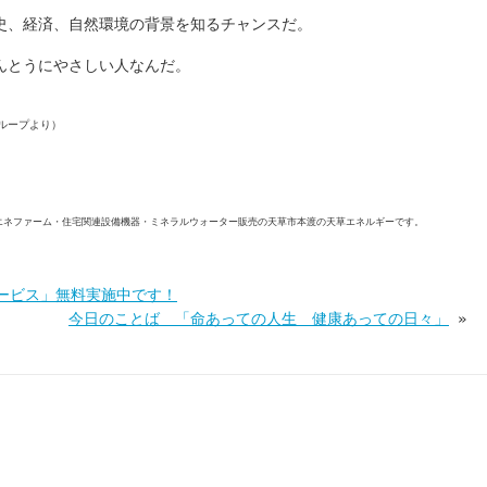
史、経済、自然環境の背景を知るチャンスだ。
んとうにやさしい人なんだ。
ループより）
エネファーム・住宅関連設備機器・ミネラルウォーター販売の天草市本渡の天草エネルギーです。
ービス」無料実施中です！
今日のことば 「命あっての人生 健康あっての日々」
»