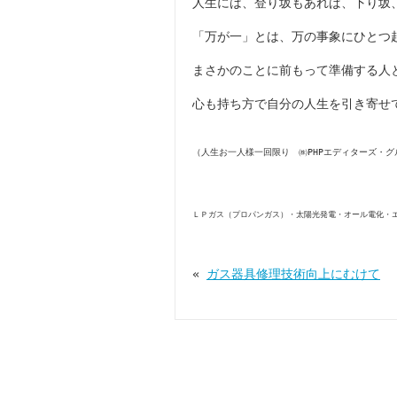
人生には、登り坂もあれば、下り坂
「万が一」とは、万の事象にひとつ
まさかのことに前もって準備する人
心も持ち方で自分の人生を引き寄せ
（人生お一人様一回限り ㈱PHPエディターズ・グ
ＬＰガス（プロパンガス）・太陽光発電・オール電化・
«
ガス器具修理技術向上にむけて