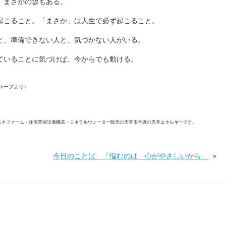
、まさかの坂もある。
起こること。「まさか」は人生で必ず起こること。
と、準備できない人と、気づかない人がいる。
ていることに気づけば、今からでも動ける。
ループより）
エネファーム・住宅関連設備機器・ミネラルウォーター販売の天草市本渡の天草エネルギーです。
今日のことば 「悩むのは 心がやさしいから」
»