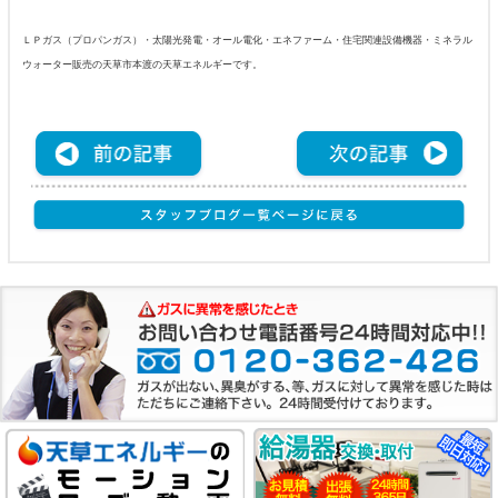
ＬＰガス（プロパンガス）・太陽光発電・オール電化・エネファーム・住宅関連設備機器・ミネラル
ウォーター販売の天草市本渡の天草エネルギーです。