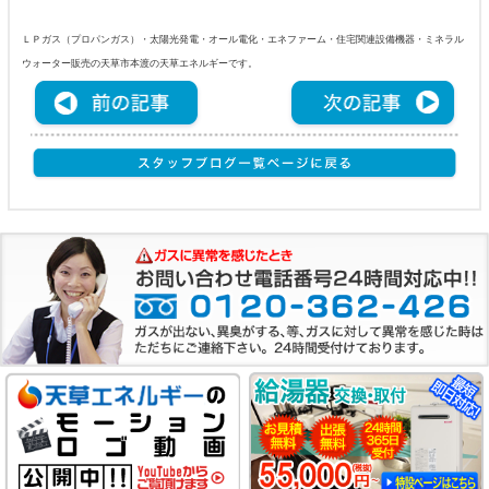
ＬＰガス（プロパンガス）・太陽光発電・オール電化・エネファーム・住宅関連設備機器・ミネラル
ウォーター販売の天草市本渡の天草エネルギーです。