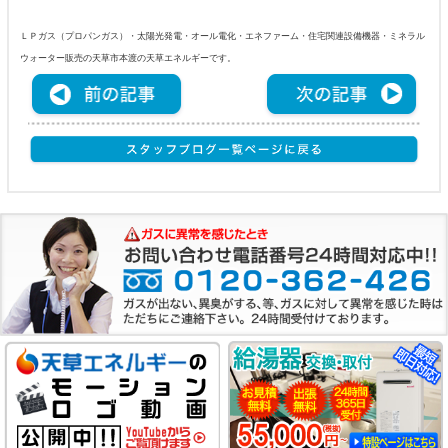
ＬＰガス（プロパンガス）・太陽光発電・オール電化・エネファーム・住宅関連設備機器・ミネラル
ウォーター販売の天草市本渡の天草エネルギーです。