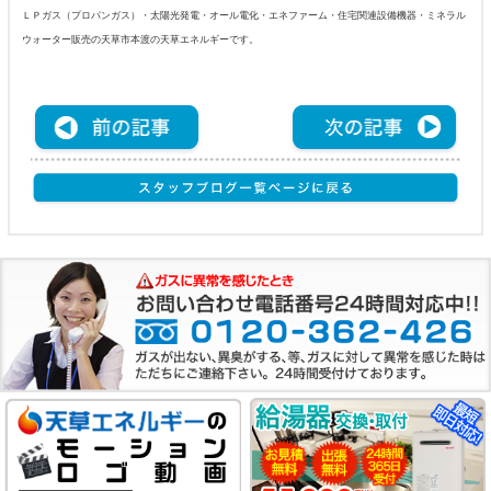
ＬＰガス（プロパンガス）・太陽光発電・オール電化・エネファーム・住宅関連設備機器・ミネラル
ウォーター販売の天草市本渡の天草エネルギーです。