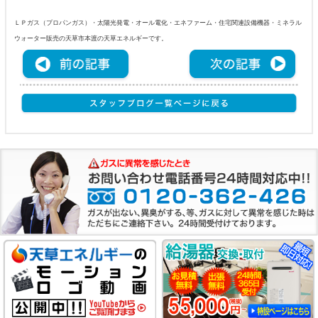
ＬＰガス（プロパンガス）・太陽光発電・オール電化・エネファーム・住宅関連設備機器・ミネラル
ウォーター販売の天草市本渡の天草エネルギーです。